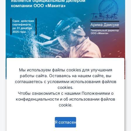
Мы используем файлы cookies для улучшения
работы сайта. Оставаясь на нашем сайте, вы
соглашаетесь с условиями использования файлов
cookies.
Чтобы ознакомиться с нашими Положениями о
О компании
Сотрудничество
Деталировка
конфиденциальности и об использовании файлов
Документация
Изменения
cookie.
Copyright © 2005-2026
EKONOMSTROY ALC
. All rights
reserved.
Я согласен
Нужна помощь?
ver. 3.2.0