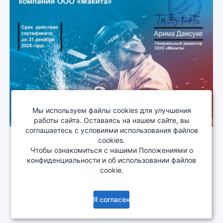
Мы используем файлы cookies для улучшения
работы сайта. Оставаясь на нашем сайте, вы
соглашаетесь с условиями использования файлов
cookies.
Чтобы ознакомиться с нашими Положениями о
О компании
Сотрудничество
Деталировка
конфиденциальности и об использовании файлов
Документация
Изменения
cookie.
Copyright © 2005-2026
EKONOMSTROY ALC
. All rights
reserved.
Я согласен
Нужна помощь?
ver. 3.2.0