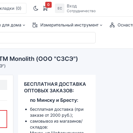
0
Вход
кладки
(0)
ЕС
Сотрудничество
ы для дома
Измерительный инструмент
Оснаст
 TM Monolith (ООО "СЗСЭ")
Э")
БЕСПЛАТНАЯ ДОСТАВКА
ОПТОВЫХ ЗАКАЗОВ:
по
Минску и
Бресту:
бесплатная доставка (при
заказе от 2000 руб.);
самовывоз из магазинов/
складов:
Минск, ул.Шафарнянского,