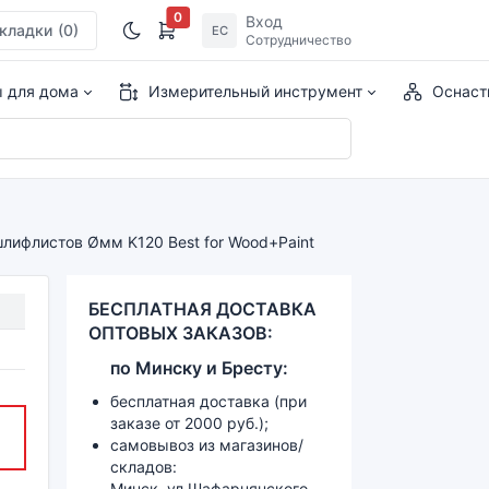
0
Вход
кладки
(0)
ЕС
Сотрудничество
ы для дома
Измерительный инструмент
Оснаст
ифлистов Øмм K120 Best for Wood+Paint
БЕСПЛАТНАЯ ДОСТАВКА
ОПТОВЫХ ЗАКАЗОВ:
по
Минску и
Бресту:
бесплатная доставка (при
заказе от 2000 руб.);
самовывоз из магазинов/
складов:
Минск, ул.Шафарнянского,