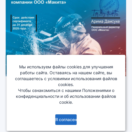
Мы используем файлы cookies для улучшения
работы сайта. Оставаясь на нашем сайте, вы
соглашаетесь с условиями использования файлов
cookies.
Чтобы ознакомиться с нашими Положениями о
О компании
Сотрудничество
Деталировка
конфиденциальности и об использовании файлов
Документация
Изменения
cookie.
Copyright © 2005-2026
EKONOMSTROY ALC
. All rights
reserved.
Я согласен
Нужна помощь?
ver. 3.2.0