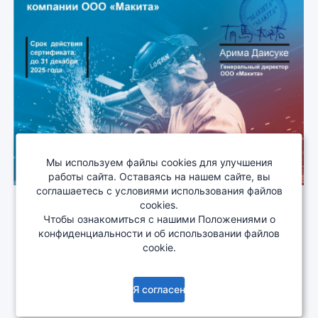
Мы используем файлы cookies для улучшения
работы сайта. Оставаясь на нашем сайте, вы
соглашаетесь с условиями использования файлов
cookies.
Чтобы ознакомиться с нашими Положениями о
О компании
Сотрудничество
Деталировка
конфиденциальности и об использовании файлов
Документация
Изменения
cookie.
Copyright © 2005-2026
EKONOMSTROY ALC
. All rights
reserved.
Я согласен
Нужна помощь?
ver. 3.2.0