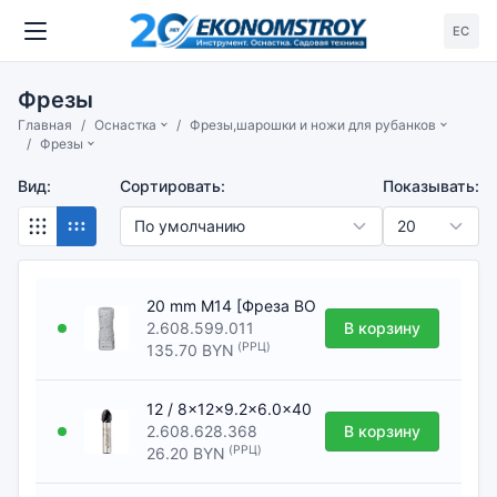
ЕС
Фрезы
Главная
Оснастка
Фрезы,шарошки и ножи для рубанков
Фрезы
Вид:
Сортировать:
Показывать:
20 mm M14 [Фреза BOSCH]
2.608.599.011
В корзину
(РРЦ)
135.70 BYN
12 / 8x12x9.2x6.0x40 (галтельная) [Фреза B
2.608.628.368
В корзину
(РРЦ)
26.20 BYN