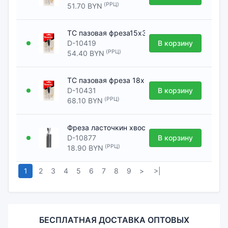
(РРЦ)
51.70 BYN
ТС пазовая фреза15х35х12х38х2Т D-10419 [
D-10419
В корзину
(РРЦ)
54.40 BYN
ТС пазовая фреза 18х35х12х38х2Т D-10431 
D-10431
В корзину
(РРЦ)
68.10 BYN
Фреза ласточкин хвост 6,35х7,94х8х32х2Т D
D-10877
В корзину
(РРЦ)
18.90 BYN
1
2
3
4
5
6
7
8
9
>
>|
БЕСПЛАТНАЯ ДОСТАВКА ОПТОВЫХ