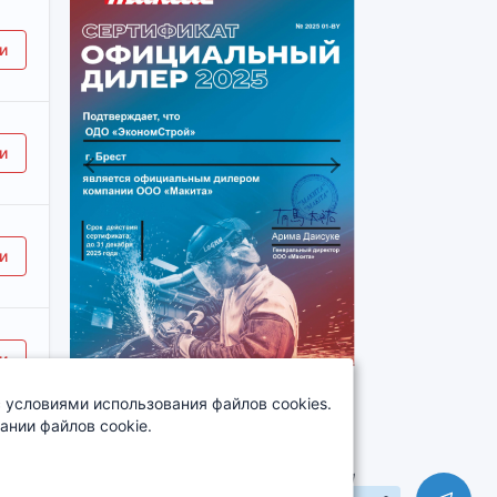
и
и
Previous
Next
и
вод FUBAG AIR MASTER KIT ( +6 предметов) масляный коаксиал
и
 условиями использования файлов cookies.
нии файлов cookie.
Документация
Изменения