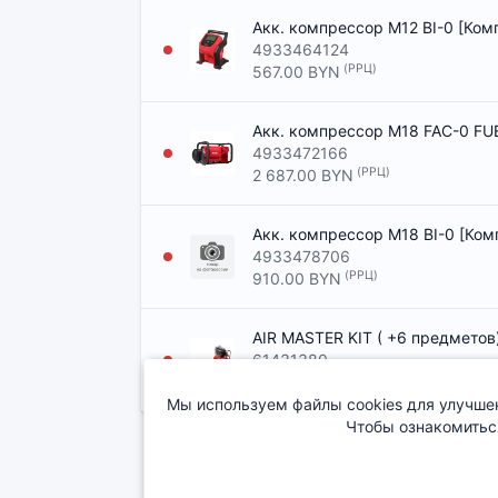
Акк. компрессор M12 BI-0 [Ком
4933464124
(РРЦ)
567.00 BYN
Акк. компрессор M18 FAC-0 FUE
4933472166
(РРЦ)
2 687.00 BYN
Акк. компрессор M18 BI-0 [Ком
4933478706
(РРЦ)
910.00 BYN
AIR MASTER KIT ( +6 предмето
61431380
(РРЦ)
783.00 BYN
Мы используем файлы cookies для улучшен
Чтобы ознакомитьс