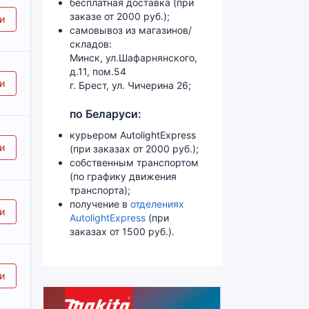
бесплатная доставка (при
заказе от 2000 руб.);
и
самовывоз из магазинов/
складов:
Минск, ул.Шафарнянского,
д.11, пом.54
и
г. Брест, ул. Чичерина 26;
по Беларуси:
курьером AutolightExpress
и
(при заказах от 2000 руб.);
собственным транспортом
(по графику движения
транспорта);
 FIRMAN ACD-50/260 (260л/мин,1.8кВт,50л,8атм, )]
получение в
отделениях
и
AutolightExpress
(при
заказах от 1500 руб.).
од FIRMAN ACD-50/400 (400л/мин,2.2кВт,50л,10атм, )]
и