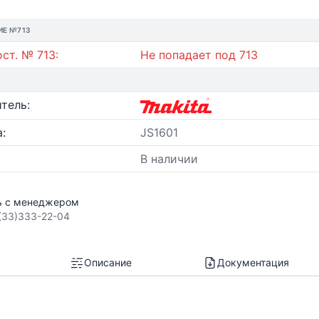
ИЕ №713
ст. № 713:
Не попадает под 713
тель:
:
JS1601
В наличии
ь с менеджером
(33)333-22-04
Описание
Документация