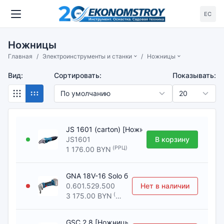
ЕС
Ножницы
Главная
Электроинструменты и станки
Ножницы
Вид:
Сортировать:
Показывать:
JS 1601 (carton) [Ножницы листовые MAKITA]
JS1601
В корзину
(РРЦ)
1 176.00 BYN
GNA 18V-16 Solo без АКБ и ЗУ [Ножницы вы
0.601.529.500
Нет в наличии
(РРЦ)
3 175.00 BYN
GSC 2,8 [Ножницы листовые BOSCH]