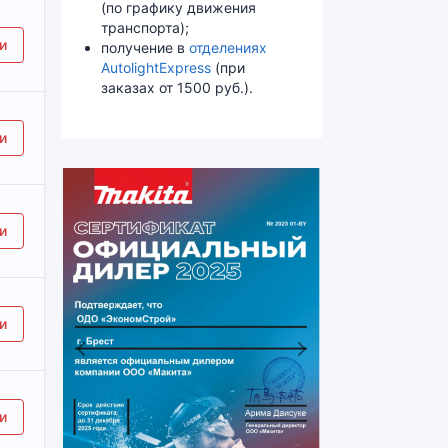
(по графику движения
транспорта);
и
получение в
отделениях
AutolightExpress
(при
заказах от 1500 руб.).
, усиленная, 3 ммх44 м]
и
я, усиленная, 3 ммх132 м]
и
и
Previous
Next
ска ф 2.4 мм полуавт.]
и