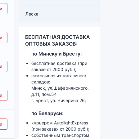
и
Леска
х 15 м]
БЕСПЛАТНАЯ ДОСТАВКА
и
ОПТОВЫХ ЗАКАЗОВ:
по
Минску и
Бресту:
YA00000681)]
бесплатная доставка (при
и
заказе от 2000 руб.);
самовывоз из магазинов/
складов:
Минск, ул.Шафарнянского,
а триммерная MAKITA полуавтоматическая, М10х1,25LH, диамет
д.11, пом.54
и
г. Брест, ул. Чичерина 26;
по Беларуси:
курьером AutolightExpress
и
(при заказах от 2000 руб.);
собственным транспортом