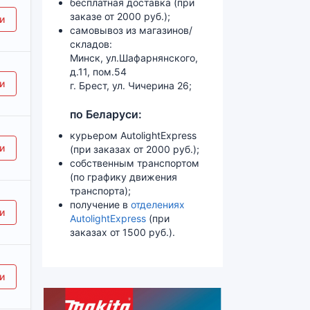
бесплатная доставка (при
заказе от 2000 руб.);
и
самовывоз из магазинов/
складов:
Минск, ул.Шафарнянского,
д.11, пом.54
и
г. Брест, ул. Чичерина 26;
по Беларуси:
курьером AutolightExpress
и
(при заказах от 2000 руб.);
собственным транспортом
(по графику движения
транспорта);
получение в
отделениях
и
AutolightExpress
(при
заказах от 1500 руб.).
и