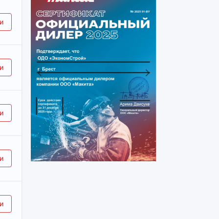
и
и
Previous
Next
и
и
.Wood 3 шт.]
и