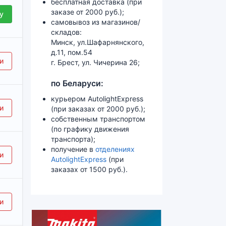
бесплатная доставка (при
заказе от 2000 руб.);
у
самовывоз из магазинов/
складов:
Минск, ул.Шафарнянского,
д.11, пом.54
и
г. Брест, ул. Чичерина 26;
по Беларуси:
курьером AutolightExpress
и
(при заказах от 2000 руб.);
собственным транспортом
(по графику движения
транспорта);
получение в
отделениях
и
AutolightExpress
(при
заказах от 1500 руб.).
и