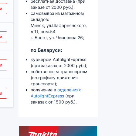
бесплатная доставка (при
заказе от 2000 руб.);
и
самовывоз из магазинов/
складов:
Минск, ул.Шафарнянского,
д.11, пом.54
и
г. Брест, ул. Чичерина 26;
по Беларуси:
курьером AutolightExpress
и
(при заказах от 2000 руб.);
собственным транспортом
(по графику движения
транспорта);
получение в
отделениях
и
AutolightExpress
(при
заказах от 1500 руб.).