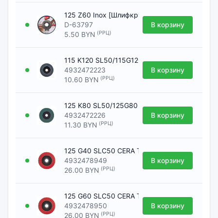
125 Z60 Inox [Шлифкруг лепестковый MAKITA
D-63797
В корзину
(РРЦ)
5.50 BYN
115 K120 SL50/115G120 Zirconium [Шлифкруг 
4932472223
В корзину
(РРЦ)
10.60 BYN
125 K80 SL50/125G80 Zirconium [Шлифкруг л
4932472226
В корзину
(РРЦ)
11.30 BYN
125 G40 SLC50 CERA TURBO XL [Шлифкруг ле
4932478949
В корзину
(РРЦ)
26.00 BYN
125 G60 SLC50 CERA TURBO XL [Шлифкруг ле
4932478950
В корзину
(РРЦ)
26.00 BYN